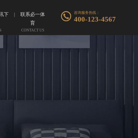
咨询服务热线：
讯下
联系必一体
400-123-4567
育
S
CONTACT US