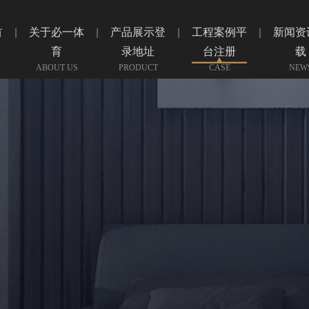
首
关于必一体
产品展示登
工程案例平
新闻资
育
录地址
台注册
载
ABOUT US
PRODUCT
CASE
NEW