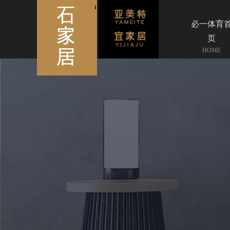
必一体育
页
HOME