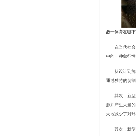
必一体育在哪下
在当代社会
中的一种象征性
从设计到施
通过独特的切割
其次，新型
源并产生大量的
大地减少了对环
其次，新型