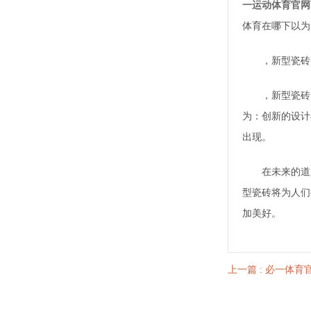
一运动体育官网
体育在哪下以为
，新型瓷砖
，新型瓷砖
为：创新的设计
出现。
在未来的道
型瓷砖将为人们
加美好。
上一篇
: 必一体